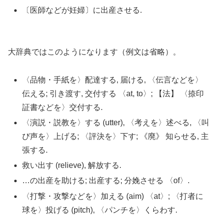
〔医師などが妊婦〕に出産させる.
大辞典ではこのようになります（例文は省略）。
〈品物・手紙を〉配達する, 届ける, 〈伝言などを〉
伝える; 引き渡す, 交付する 〈at, to〉; 【法】 〈捺印
証書などを〉交付する.
〈演説・説教を〉する (utter), 〈考えを〉述べる, 〈叫
び声を〉上げる; 〈評決を〉下す; 《廃》 知らせる, 主
張する.
救い出す (relieve), 解放する.
…の出産を助ける; 出産する; 分娩させる 〈of〉.
〈打撃・攻撃などを〉加える (aim) 〈at〉; 〈打者に
球を〉投げる (pitch), 〈パンチを〉くらわす.