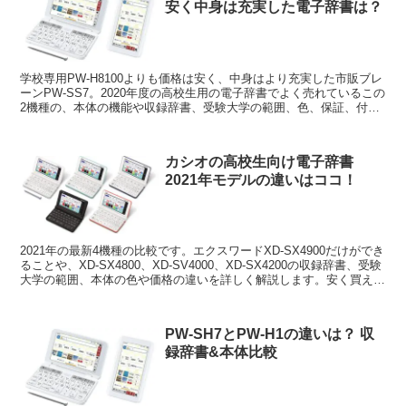
安く中身は充実した電子辞書は？
学校専用PW-H8100よりも価格は安く、中身はより充実した市販ブレ
ーンPW-SS7。2020年度の高校生用の電子辞書でよく売れているこの
2機種の、本体の機能や収録辞書、受験大学の範囲、色、保証、付属
品、価格の違いについて詳しく解説します。
カシオの高校生向け電子辞書
2021年モデルの違いはココ！
2021年の最新4機種の比較です。エクスワードXD-SX4900だけができ
ることや、XD-SX4800、XD-SV4000、XD-SX4200の収録辞書、受験
大学の範囲、本体の色や価格の違いを詳しく解説します。安く買える
お店もご紹介します。
PW-SH7とPW-H1の違いは？ 収
録辞書&本体比較